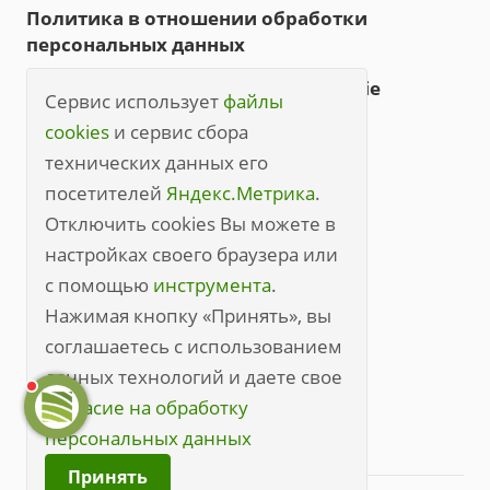
Политика в отношении обработки
персональных данных
Политика обработки файлов cookie
Сервис использует
файлы
Правила посещения
cookies
и сервис сбора
технических данных его
Правила посещения (полные)
посетителей
Яндекс.Метрика
.
+7 (3842) 49-20-70
Отключить cookies Вы можете в
настройках своего браузера или
kem@medline.pro
с помощью
инструмента
.
650000, г. Кемерово, ул. Кирова, 45
Нажимая кнопку «Принять», вы
соглашаетесь с использованием
данных технологий и даете свое
согласие на обработку
персональных данных
Принять