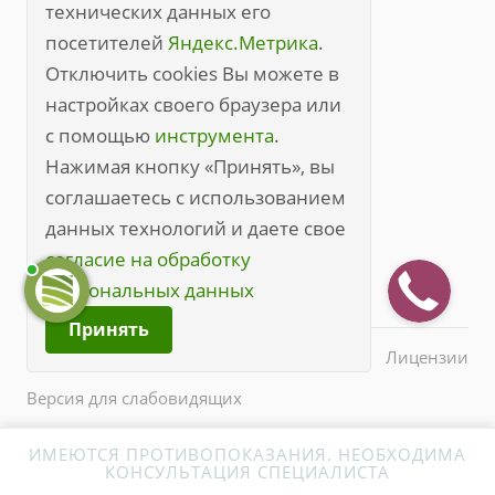
технических данных его
Правила посещения (полные)
посетителей
Яндекс.Метрика
.
+7 (3842) 49-20-70
Отключить cookies Вы можете в
настройках своего браузера или
kem@medline.pro
с помощью
инструмента
.
650000, г. Кемерово, ул. Кирова, 45
Нажимая кнопку «Принять», вы
соглашаетесь с использованием
данных технологий и даете свое
согласие на обработку
персональных данных
Принять
© 2026 Все права защищены.
Лицензии
Версия для слабовидящих
ИМЕЮТСЯ ПРОТИВОПОКАЗАНИЯ. НЕОБХОДИМА
КОНСУЛЬТАЦИЯ СПЕЦИАЛИСТА