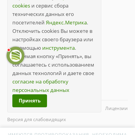
Правила посещения
cookies
и сервис сбора
технических данных его
Правила посещения (полные)
посетителей
Яндекс.Метрика
.
+7 (3842) 49-20-70
Отключить cookies Вы можете в
настройках своего браузера или
kem@medline.pro
с помощью
инструмента
.
650000, г. Кемерово, ул. Кирова, 45
Нажимая кнопку «Принять», вы
соглашаетесь с использованием
данных технологий и даете свое
согласие на обработку
персональных данных
Принять
© 2026 Все права защищены.
Лицензии
Версия для слабовидящих
ИМЕЮТСЯ ПРОТИВОПОКАЗАНИЯ. НЕОБХОДИМА