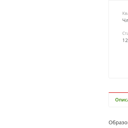
Кв
Чл
Ст
12
Опис
Образо