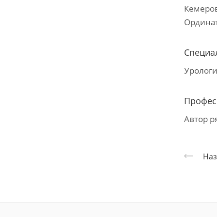
Кемеров
Ординат
Специа
Уролог
Профес
Автор р
Наз