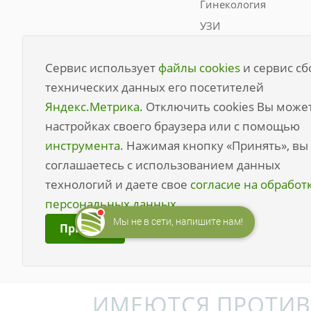
Гинекология
УЗИ
Неврология
Сервис использует
файлы cookies
и сервис сб
Эндокринология
технических данных его посетителей
Терапия
Яндекс.Метрика
. Отключить cookies Вы може
Анализы
настройках своего браузера или с помощью
Гепатология
инструмента
. Нажимая кнопку «Принять», вы
Биопсия
соглашаетесь с использованием данных
технологий и даете свое
согласие на обработ
персональных данных
Мы не в сети, напишите нам!
Принять
© 2026 Все права защищены.
ИМЕЮТСЯ ПРОТИВ