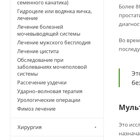
семенного канатика)
Более 8
Гидроцеле или водянка яичка,
простат
лечение
диагнос
Лечение болезней
мочевыводящей системы
Во врем
Лечение мужского бесплодия
последу
Лечение цистита
Обследование при
заболеваниях мочеполовой
Эт
системы
бе
Рассечение уздечки
Ударно–волновая терапия
Урологические операции
Муль
Фимоз лечение
Это исс
Хирургия
назнача