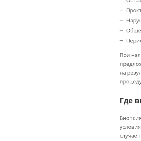
Остра
Прокт
Нару
Обще
Пери
При нал
предлож
на резу
процеду
Где 
Биопсия
условия
случае 