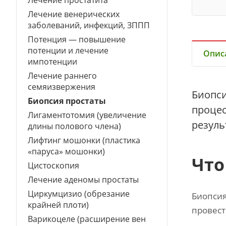
Лечение простатита
Лечение венерических
заболеваний, инфекций, ЗППП
Потенция — повышение
потенции и лечение
Опис
импотенции
Лечение раннего
семяизвержения
Биопси
Биопсия простаты
процес
Лигаментотомия (увеличение
резуль
длины полового члена)
Лифтинг мошонки (пластика
«паруса» мошонки)
Что
Цистоскопия
Лечение аденомы простаты
Циркумцизио (обрезание
Биопсия
крайней плоти)
провест
Варикоцеле (расширение вен