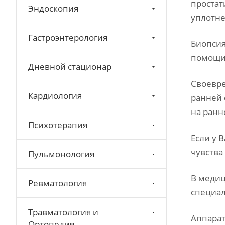
простат
Эндоскопия
уплотн
Гастроэнтерология
Биопсия
помощи 
Дневной стационар
Своевре
Кардиология
ранней 
на ранн
Психотерапия
Если у 
чувства
Пульмонология
В медиц
Ревматология
специал
Травматология и
Аппарат
Ортопедия