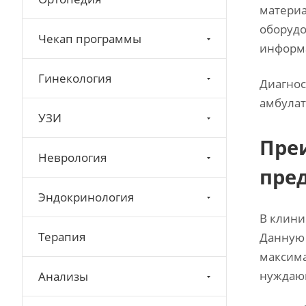
материа
оборудо
Чекап программы
информа
Гинекология
Диагнос
амбулат
УЗИ
Пре
Неврология
пре
Эндокринология
В клини
Терапия
Данную 
максима
нуждающ
Анализы