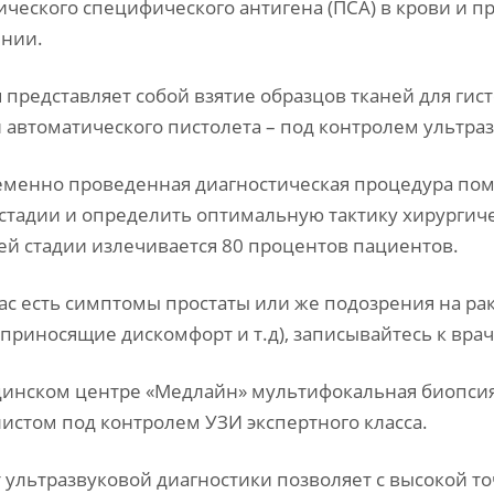
ического специфического антигена (ПСА) в крови и п
ении.
 представляет собой взятие образцов тканей для гис
автоматического пистолета – под контролем ультра
менно проведенная диагностическая процедура пом
стадии и определить оптимальную тактику хирургич
ей стадии излечивается 80 процентов пациентов.
Вас есть симптомы простаты или же подозрения на рак
 приносящие дискомфорт и т.д), записывайтесь к врач
инском центре «Медлайн» мультифокальная биопси
истом под контролем УЗИ экспертного класса.
 ультразвуковой диагностики позволяет с высокой то