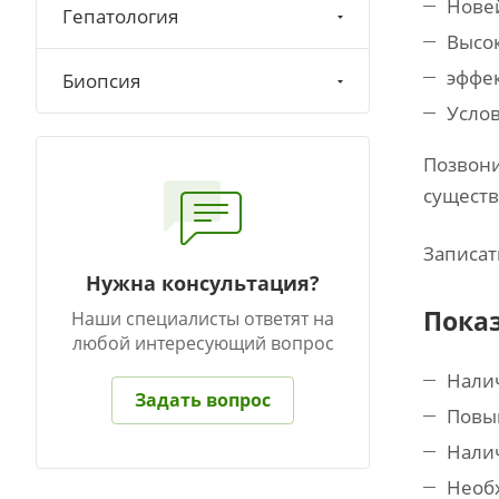
Нове
Гепатология
Высо
эффе
Биопсия
Усло
Позвони
существ
Записат
Нужна консультация?
Пока
Наши специалисты ответят на
любой интересующий вопрос
Нали
Задать вопрос
Повыш
Налич
Необх