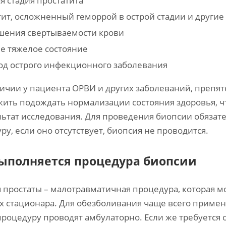
я стадия простатита
ит, осложненный геморрой в острой стадии и други
шения свертываемости крови
е тяжелое состояние
од острого инфекционного заболевания
ичии у пациента ОРВИ и других заболеваний, препя
ить подождать нормализации состояния здоровья, 
льтат исследования. Для проведения биопсии обяза
ру, если оно отсутствует, биопсия не проводится.
выполняется процедура биопсии
 простаты – малотравматичная процедура, которая мо
х стационара. Для обезболивания чаще всего применя
процедуру проводят амбулаторно. Если же требуется 