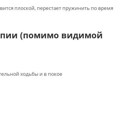
овится плоской, перестает пружинить по время
опии (помимо видимой
тельной ходьбы и в покое