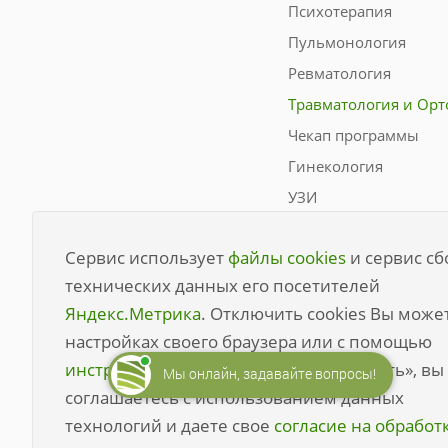
Психотерапия
Пульмонология
Ревматология
Травматология и Орт
Чекап программы
Гинекология
УЗИ
Неврология
Сервис использует
файлы cookies
и сервис сб
Эндокринология
технических данных его посетителей
Терапия
Яндекс.Метрика
. Отключить cookies Вы може
Анализы
настройках своего браузера или с помощью
Гепатология
инструмента
. Нажимая кнопку «Принять», вы
Мы онлайн, задавайте вопросы!
Биопсия
соглашаетесь с использованием данных
технологий и даете свое
согласие на обработ