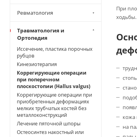
При пло
Ревматология
ходьбы.
Травматология и
Осн
Ортопедия
деф
Иссечение, пластика порочных
рубцов
Кинезиотерапия
труд
Коррегирующие операции
cтопы
при поперечном
плоскостопии (Hallus valgus)
стано
Коррегирующие операции при
подоб
приобретенных деформациях
появл
мелких трубчатых костей без
металлоконструкций
кожа 
Лечение пяточной шпоры
на па
Остеосинтез накостный или
паль