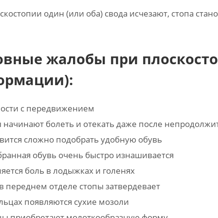
скостопии один (или оба) свода исчезают, стопа стан
овные жалобы при плоскост
ормации):
ности с передвижением
 начинают болеть и отекать даже после непродолжи
вится сложно подобрать удобную обувь
ранная обувь очень быстро изнашивается
яется боль в лодыжках и голенях
в переднем отделе стопы затвердевает
льцах появляются сухие мозоли
цы приобретают молоткообразную форму