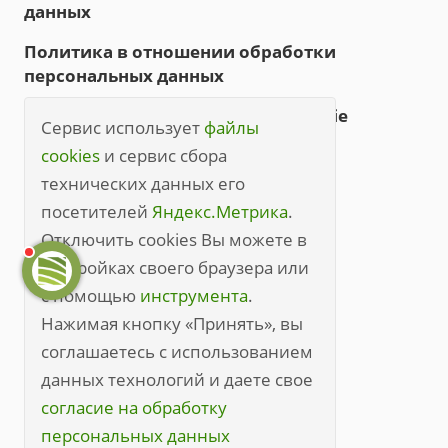
данных
Политика в отношении обработки
персональных данных
Политика обработки файлов cookie
Сервис использует
файлы
Правила посещения
cookies
и сервис сбора
технических данных его
Правила посещения (полные)
посетителей
Яндекс.Метрика
.
+7 (3842) 49-20-70
Отключить cookies Вы можете в
настройках своего браузера или
kem@medline.pro
с помощью
инструмента
.
650000, г. Кемерово, ул. Кирова, 45
Нажимая кнопку «Принять», вы
соглашаетесь с использованием
данных технологий и даете свое
согласие на обработку
персональных данных