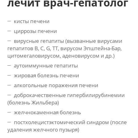
лечит врач-гепатолог
кисты печени
циррозы печени
вирусные гепатиты (вызванные вирусами
гепатитов B, C, G, TT, вирусом Эпштейна-Бар,
цитомегаловирусом, аденовирусом и др.)
аутоиммунные гепатиты
жировая болезнь печени
алкогольные поражения печени
доброкачественные гипербилирубинемии
(болезнь Жильбера)
желчнокаменная болезнь
постхолецистэктомический синдром (после
удаления желчного пузыря)