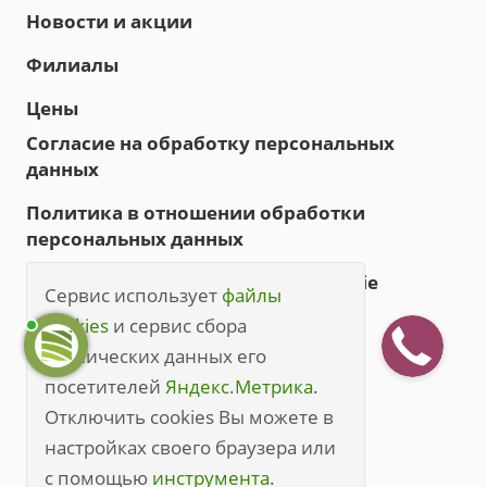
Новости и акции
Филиалы
Цены
Согласие на обработку персональных
данных
Политика в отношении обработки
персональных данных
Политика обработки файлов cookie
Сервис использует
файлы
Правила посещения
cookies
и сервис сбора
технических данных его
Правила посещения (полные)
посетителей
Яндекс.Метрика
.
+7 (3842) 49-20-70
Отключить cookies Вы можете в
настройках своего браузера или
kem@medline.pro
с помощью
инструмента
.