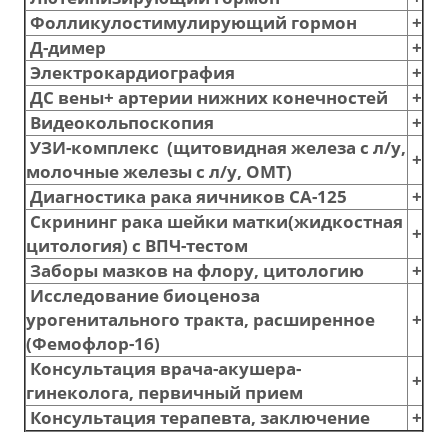
Фолликулостимулирующий гормон
+
Д-димер
+
Электрокардиография
+
ДС вены+ артерии нижних конечностей
+
Видеокольпоскопия
+
УЗИ-комплекс (щитовидная железа с л/у,
+
молочные железы с л/у, ОМТ)
Диагностика рака яичников CA-125
+
Скрининг рака шейки матки(жидкостная
+
цитология) с ВПЧ-тестом
Заборы мазков на флору, цитологию
+
Исследование биоценоза
урогенитального тракта, расширенное
+
(Фемофлор-16)
Консультация врача-акушера-
+
гинеколога, первичный прием
Консультация терапевта, заключение
+