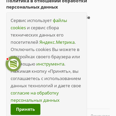
Политика в отношении обработки
персональных данных
Политика обработки файлов cookie
Сервис использует
файлы
Правила посещения
cookies
и сервис сбора
технических данных его
Правила посещения (полные)
посетителей
Яндекс.Метрика
.
+7 (3842) 49-20-70
Отключить cookies Вы можете в
настройках своего браузера или
kem@medline.pro
с помощью
инструмента
.
650000, г. Кемерово, ул. Кирова, 45
Нажимая кнопку «Принять», вы
соглашаетесь с использованием
данных технологий и даете свое
согласие на обработку
персональных данных
Принять
© 2026 Все права защищены.
Лицензии