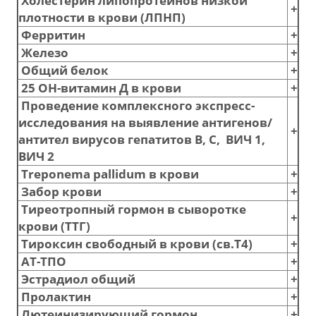
Холестерин липопротеинов низкой
+
плотности в крови (ЛПНП)
Ферритин
+
Железо
+
Общий белок
+
25 ОН-витамин Д в крови
+
Проведение комплексного экспресс-
исследования на выявление антигенов/
+
антител вирусов гепатитов В, С, ВИЧ 1,
ВИЧ 2
Treponema pallidum в крови
+
Забор крови
+
Тиреотропный гормон в сыворотке
+
крови (ТТГ)
Тироксин свободный в крови (св.Т4)
+
АТ-ТПО
+
Эстрадиол общий
+
Пролактин
+
Лютеинизирующий гормон
+