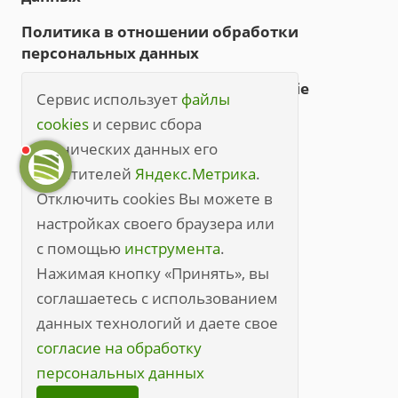
Политика в отношении обработки
персональных данных
Политика обработки файлов cookie
Сервис использует
файлы
Правила посещения
cookies
и сервис сбора
технических данных его
Правила посещения (полные)
посетителей
Яндекс.Метрика
.
+7 (3842) 49-20-70
Отключить cookies Вы можете в
настройках своего браузера или
kem@medline.pro
с помощью
инструмента
.
650000, г. Кемерово, ул. Кирова, 45
Нажимая кнопку «Принять», вы
соглашаетесь с использованием
данных технологий и даете свое
согласие на обработку
персональных данных