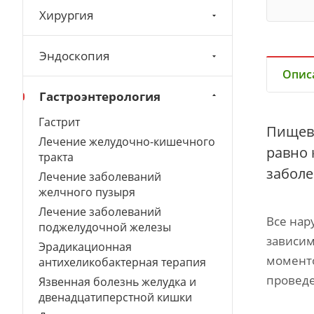
Хирургия
Эндоскопия
Опис
Гастроэнтерология
Гастрит
Пищев
Лечение желудочно-кишечного
равно 
тракта
заболе
Лечение заболеваний
желчного пузыря
Лечение заболеваний
Все нар
поджелудочной железы
зависим
Эрадикационная
моменто
антихеликобактерная терапия
провед
Язвенная болезнь желудка и
двенадцатиперстной кишки