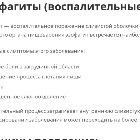
фагиты (воспалительны
т — воспалительное поражение слизистой оболочки 
ого органа пищеварения эзофагит встречается наибол
е симптомы этого заболевания:
е боли в загрудинной области
шение процесса глотания пищи
га
шенное слюноотделение
тельный процесс затрагивает внутреннюю слизисту
сировании заболевания может переходить на более г