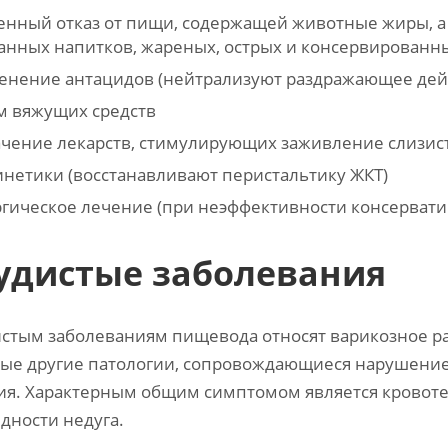
нный отказ от пищи, содержащей животные жиры, а т
анных напитков, жареных, острых и консервированн
енение антацидов (нейтрализуют раздражающее дейс
м вяжущих средств
ачение лекарств, стимулирующих заживление слизис
нетики (восстанавливают перистальтику ЖКТ)
гическое лечение (при неэффективности консервати
удистые заболевания
истым заболеваниям пищевода относят варикозное ра
ые другие патологии, сопровождающиеся нарушение
ия. Характерным общим симптомом является кровоте
дности недуга.