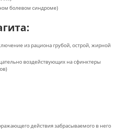
ном болевом синдроме)
агита:
лючение из рациона грубой, острой, жирной
ицательно воздействующих на сфинктеры
ов)
оражающего действия забрасываемого в него