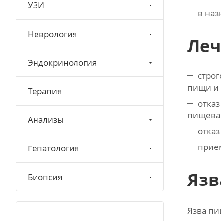
УЗИ
в на
Неврология
Леч
Эндокринология
строг
пищи и 
Терапия
отказ
пищевар
Анализы
отказ
прие
Гепатология
Язв
Биопсия
Язва пи