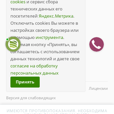
Правила посещения
cookies
и сервис сбора
технических данных его
Правила посещения (полные)
посетителей
Яндекс.Метрика
.
+7 (3842) 49-20-70
Отключить cookies Вы можете в
настройках своего браузера или
kem@medline.pro
с помощью
инструмента
.
650000, г. Кемерово, ул. Кирова, 45
Нажимая кнопку «Принять», вы
соглашаетесь с использованием
данных технологий и даете свое
согласие на обработку
персональных данных
Принять
© 2026 Все права защищены.
Лицензии
Версия для слабовидящих
ИМЕЮТСЯ ПРОТИВОПОКАЗАНИЯ. НЕОБХОДИМА