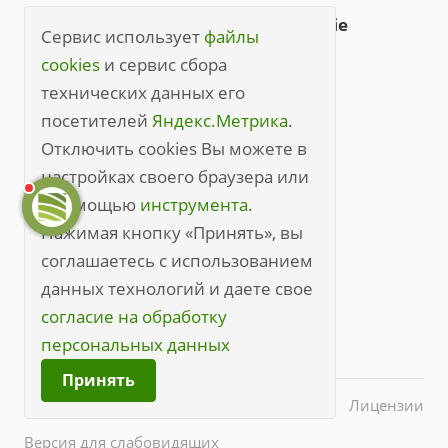
Политика обработки файлов cookie
Сервис использует
файлы
Правила посещения
cookies
и сервис сбора
технических данных его
Правила посещения (полные)
посетителей
Яндекс.Метрика
.
+7 (3842) 49-20-70
Отключить cookies Вы можете в
настройках своего браузера или
kem@medline.pro
с помощью
инструмента
.
650000, г. Кемерово, ул. Кирова, 45
Нажимая кнопку «Принять», вы
соглашаетесь с использованием
данных технологий и даете свое
согласие на обработку
персональных данных
Принять
© 2026 Все права защищены.
Лицензии
Версия для слабовидящих