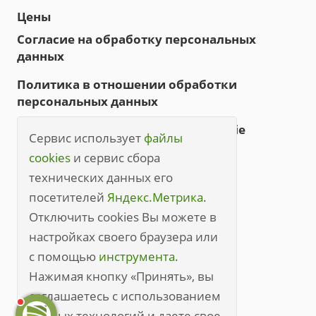
Цены
Согласие на обработку персональных
данных
Политика в отношении обработки
персональных данных
Политика обработки файлов cookie
Сервис использует
файлы
Правила посещения
cookies
и сервис сбора
технических данных его
Правила посещения (полные)
посетителей
Яндекс.Метрика
.
+7 (3842) 49-20-70
Отключить cookies Вы можете в
настройках своего браузера или
kem@medline.pro
с помощью
инструмента
.
650000, г. Кемерово, ул. Кирова, 45
Нажимая кнопку «Принять», вы
соглашаетесь с использованием
данных технологий и даете свое